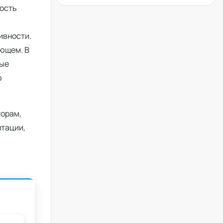
ность
ивности.
ующем. В
ные
о
торам,
нтации,