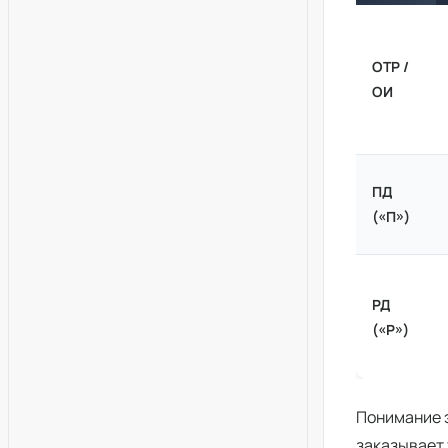
ОТР /
ОИ
ПД
(«П»)
РД
(«Р»)
Понимание э
заказывает 