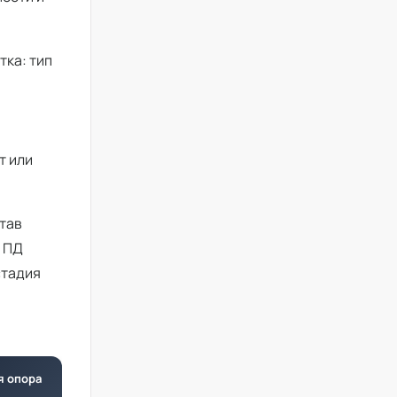
тка: тип
т или
став
о ПД
стадия
я опора