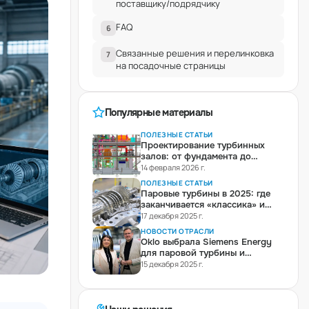
поставщику/подрядчику
FAQ
6
Связанные решения и перелинковка
7
на посадочные страницы
Популярные материалы
ПОЛЕЗНЫЕ СТАТЬИ
Проектирование турбинных
залов: от фундамента до
цифрового двойника
14 февраля 2026 г.
ПОЛЕЗНЫЕ СТАТЬИ
Паровые турбины в 2025: где
заканчивается «классика» и
начинается инженерная
17 декабря 2025 г.
политика эффективности
НОВОСТИ ОТРАСЛИ
Oklo выбрала Siemens Energy
для паровой турбины и
генератора под Aurora
15 декабря 2025 г.