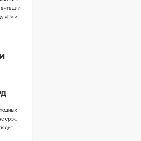
ментации
у «П» и
и
РД
сходных
е срок.
глядит