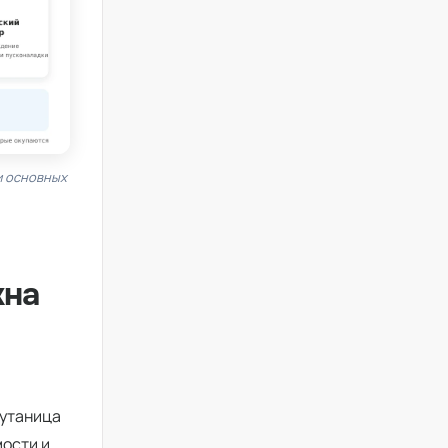
и основных
жна
путаница
мости и