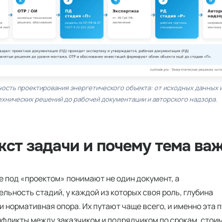
йность проектирования энергетического объекта: от исходных данных 
ехнических решений до рабочей документации и авторского надзора.
кст задачи и почему тема ва
е под «проектом» понимают не один документ, а
льность стадий, у каждой из которых своя роль, глубина
и нормативная опора. Их путают чаще всего, и именно эта 
фликты между заказчиком и подрядчиком по срокам, стои