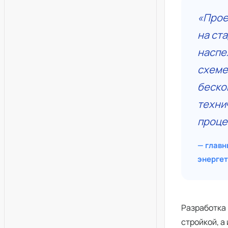
«Прое
на ст
наспе
схеме
беско
техни
проце
— главн
энерге
Разработка 
стройкой, а