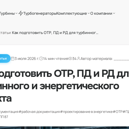
Турбины
Турбогенераторы
Комплектующие
О компании
статьи
/
Как подготовить ОТР, ПД и РД для турбинного и энергетического проекта
3 июля 2026 г.
14 мин чтения
34
Автор материала: _____
атьи
одготовить ОТР, ПД и РД дл
нного и энергетического
кта
кументация
#рабочая документация
#проектирование в энергетике
#ОТР
#П
П 87