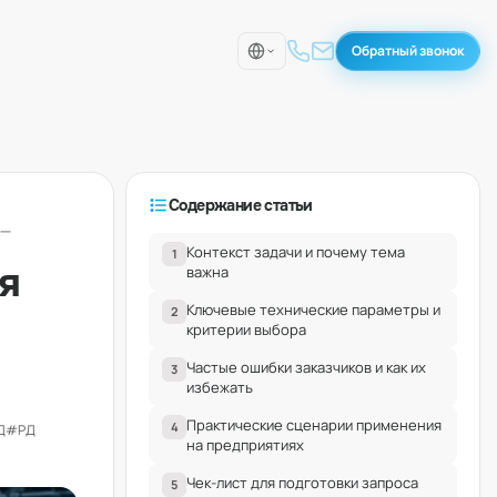
Обратный звонок
Содержание статьи
__
Контекст задачи и почему тема
1
я
важна
Ключевые технические параметры и
2
критерии выбора
Частые ошибки заказчиков и как их
3
избежать
Практические сценарии применения
4
Д
#РД
на предприятиях
Чек-лист для подготовки запроса
5