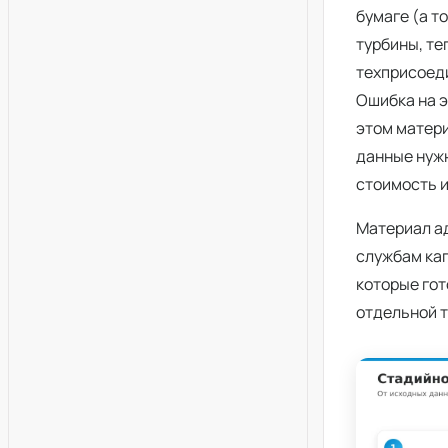
бумаге (а т
турбины, те
техприсоед
Ошибка на э
этом матери
данные нужн
стоимость и
Материал а
службам кап
которые гот
отдельной т