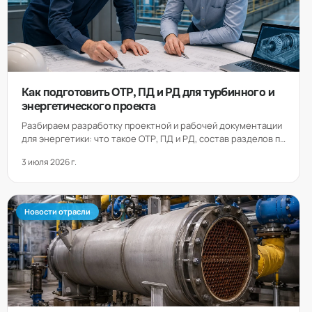
Как подготовить ОТР, ПД и РД для турбинного и
энергетического проекта
Разбираем разработку проектной и рабочей документации
для энергетики: что такое ОТР, ПД и РД, состав разделов по
ПП РФ № 87, исходные данные, сроки, стоимость и порядок
3 июля 2026 г.
экспертизы. Внутри — таблицы, чек-лист и ответы на частые
вопросы заказчиков.
Новости отрасли