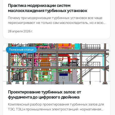
Практика модернизации систем
маслоохлаждения турбинных установок
Почему при модернизации турбинных установок все чаще
пересматривают не только сам маслоохладитель, но и всю
схему охлаждения масла: резервирование, гидравлику,
28 апреля 2026 г.
материалы, диагностику и готовность к замене типовых
аппаратов МБГ, МО, МОВ, МРУ и ДЦ.
Полезные статьи
Проектирование турбинных залов: от
фундамента до цифрового двойника
Комплексный разбор проектирования турбинных залов для
ТЭС, ТЭЦ и промышленных электростанций: нормативная
база, компоновка, фундаменты, BIM-технологии,