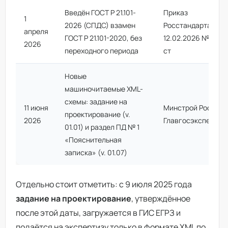
Введён ГОСТ Р 21.101-
Приказ
1
2026 (СПДС) взамен
Росстандарта от
апреля
ГОСТ Р 21.101-2020, без
12.02.2026 № 129-
2026
переходного периода
ст
Новые
машиночитаемые XML-
схемы: задание на
11 июня
Минстрой России /
проектирование (v.
2026
Главгосэкспертиз
01.01) и раздел ПД № 1
«Пояснительная
записка» (v. 01.07)
Отдельно стоит отметить: с 9 июля 2025 года
задание на проектирование
, утверждённое
после этой даты, загружается в ГИС ЕГРЗ и
подаётся на экспертизу только в формате XML по