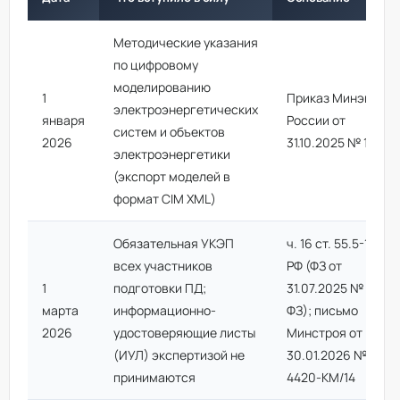
Методические указания
по цифровому
моделированию
1
Приказ Минэнерго
электроэнергетических
января
России от
систем и объектов
2026
31.10.2025 № 1428
электроэнергетики
(экспорт моделей в
формат CIM XML)
Обязательная УКЭП
ч. 16 ст. 55.5-1 ГрК
всех участников
РФ (ФЗ от
1
подготовки ПД;
31.07.2025 № 309-
марта
информационно-
ФЗ); письмо
2026
удостоверяющие листы
Минстроя от
(ИУЛ) экспертизой не
30.01.2026 №
принимаются
4420-КМ/14