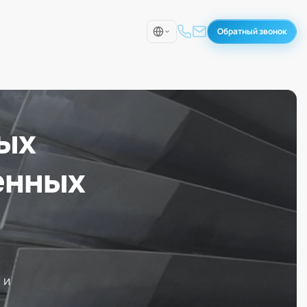
Обратный звонок
ых
енных
 и