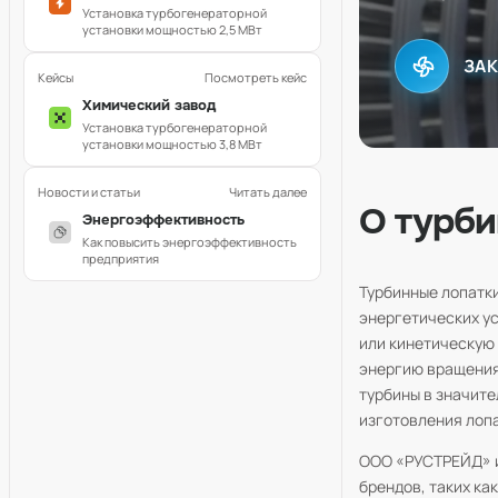
Установка турбогенераторной
установки мощностью 2,5 МВт
ЗАК
Кейсы
Посмотреть кейс
Химический завод
Установка турбогенераторной
установки мощностью 3,8 МВт
Новости и статьи
Читать далее
О турби
Энергоэффективность
Как повысить энергоэффективность
предприятия
Турбинные лопатк
энергетических у
или кинетическую
энергию вращения
турбины в значит
изготовления лоп
ООО «РУСТРЕЙД» и
брендов, таких ка