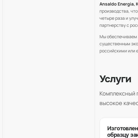
Ansaldo Energia, 
производства, что
четыре раза и улу
партнерству с ро
Мы обеспечиваем 
существенным эко
российскими или 
Услуги
Комплексный 
высокое каче
Изготовлен
образцу за