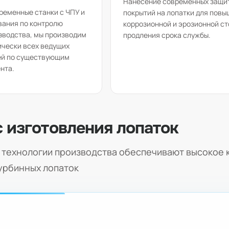
Нанесение современных защи
ременные станки с ЧПУ и
покрытий на лопатки для повы
вания по контролю
коррозионной и эрозионной ст
зводства, мы производим
продления срока службы.
ически всех ведущих
ей по существующим
нта.
 изготовления лопаток
технологии производства обеспечивают высокое к
урбинных лопаток