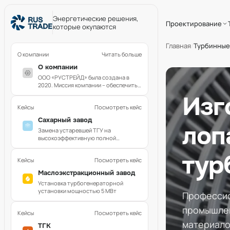
Энергетические решения,
Проектирование
которые окупаются
Главная
/
Турбинные
О компании
Читать больше
О компании
ООО «РУСТРЕЙД» была создана в
2020. Миссия компании – обеспечить
Заказчика возможностью
Изг
приобрести к...
Кейсы
Посмотреть кейс
Сахарный завод
лоп
Замена устаревшей ТГУ на
высокоэффективную полной
заводской готовности
тур
Кейсы
Посмотреть кейс
Маслоэкстракционный завод
Установка турбогенераторной
установки мощностью 5 МВт
Профессио
промышлен
Кейсы
Посмотреть кейс
материал
ТГК