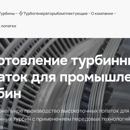
Турбины
Турбогенераторы
Комплектующие
О компании
 лопатки
отовление турбинн
аток для промышл
бин
нальное производство высокоточных лопаток для
ных турбин с применением передовых технологий
ов