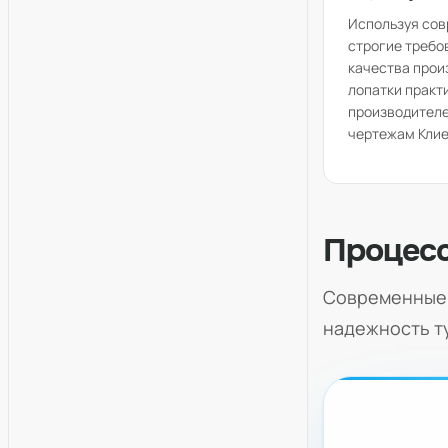
Используя сов
строгие требо
качества прои
лопатки практ
производител
чертежам Клие
Процесс
Современные 
надежность т