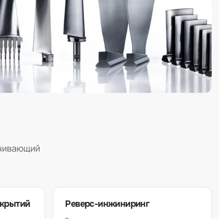
ечивающий
окрытий
Реверс-инжиниринг